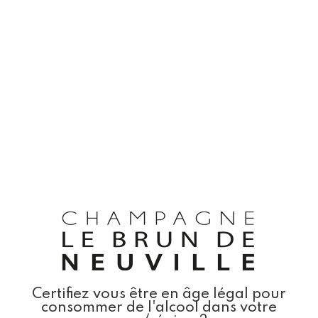
This website is only authorised from
France.
Please contact Champagne Le Brun de
Neuville if you wish more information.
E-mail :
rf.ellivuenednurbel@laicremmoc
Phone :
+33 (0)3 26 80 48 43
Address : Le Brun de Neuville, Route de
Chantemerle, 51260 Bethon
Certifiez vous être en âge légal pour
consommer de l'alcool dans votre