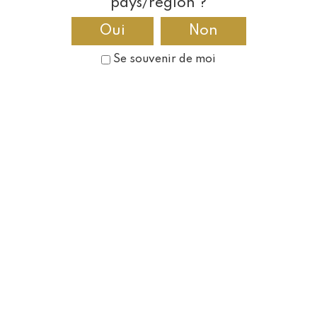
pays/région ?
L'ABUS D'ALCOOL EST DANGEREUX POUR LA SANTÉ, À CONSOMMER AVEC
Oui
Non
MODÉRATION.
Tél :
34 84 08 62 3(0) 33+
-
Se souvenir de moi
rf.ellivuenednurbel@laicremmoc
/
Route de Chantemerle,
51260 Bethon
/
Réalisation: Préambulles