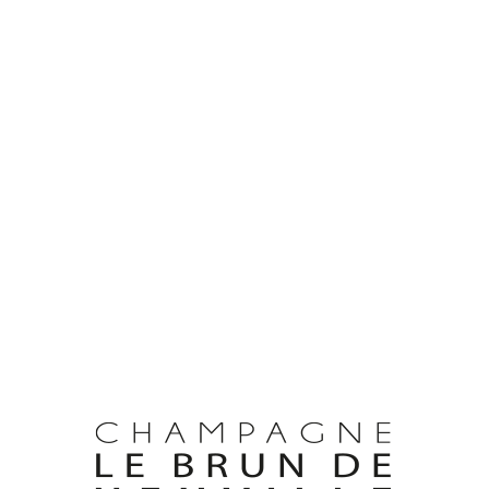
le if you wish more information.
antemerle, 51260 Bethon
'ABUS D'ALCOOL EST DANGEREUX POUR LA SANTÉ, À CONSOMMER AVEC MODÉRATIO
llivuenednurbel@laicremmoc
/
Route de Chantemerle, 51260 B