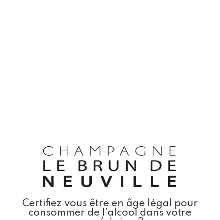
This website is only authorised from
France.
Please contact Champagne Le Brun de
Neuville if you wish more information.
E-mail :
rf.ellivuenednurbel@laicremmoc
Phone :
+33 (0)3 26 80 48 43
Address : Le Brun de Neuville, Route de
Chantemerle, 51260 Bethon
Certifiez vous être en âge légal pour
consommer de l'alcool dans votre