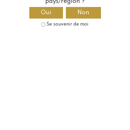
pays/région ?
L'ABUS D'ALCOOL EST DANGEREUX POUR LA SANTÉ, À CONSOMMER AVEC
Oui
Non
MODÉRATION.
Tél :
34 84 08 62 3(0) 33+
-
Se souvenir de moi
rf.ellivuenednurbel@laicremmoc
/
Route de Chantemerle,
51260 Bethon
/
Réalisation: Préambulles