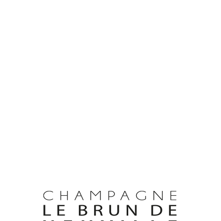
le if you wish more information.
antemerle, 51260 Bethon
'ABUS D'ALCOOL EST DANGEREUX POUR LA SANTÉ, À CONSOMMER AVEC MODÉRATIO
llivuenednurbel@laicremmoc
/
Route de Chantemerle, 51260 B